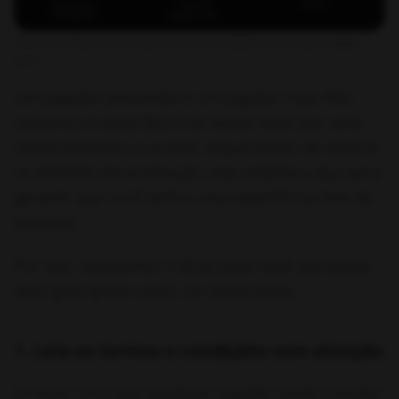
Sempre verifique os principais termos e condições de uso das rodadas
grátis
Um jogador prevenido é um jogador mais feliz.
Sabemos o quão fácil é se deixar levar por uma
oferta fantástica e acabar esquecendo de verificar
os detalhes da promoção, mas estamos aqui para
garantir que você tenha uma experiência livre de
estresse.
Por isso, separamos 5 dicas para você aproveitar
seus giros grátis como um especialista.
1. Leia os termos e condições com atenção
O maior erro que qualquer jogador pode cometer