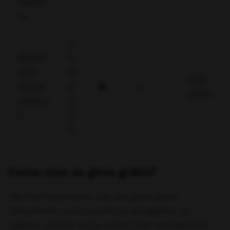
depósi
to
D
Bônus
e
sem
p
Dep
requer
e
❌
✅
ende
imento
n
s
d
e
Como usar os giros grátis?
Não há mistérios no uso dos giros grátis.
Geralmente, você só precisa se registrar no
cassino, acessar a sua conta, fazer um depósito