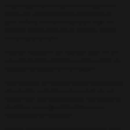
Os giros grátis são um tipo de bônus para slots
online com uma determinada quantidade de
giros. A oferta, na maioria das vezes, exige um
depósito mínimo antes de ser liberada, mas há
outras regras também.
Pode ser necessário, por exemplo, jogar em um
caça-níquel online específico e ainda cumprir os
requisitos de aposta mínima (rollover).
Para conseguir as melhores ofertas de giros grátis
sem apostas, você precisa se inscrever em um
cassino com uma oferta atraente. Mas lembre-se
de verificar se os jogos disponíveis para as
rodadas grátis te interessam.
A seguir, explicaremos mais detalhes sobre como