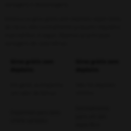
vantagens e desvantagens.
Embora os giros grátis sem depósito sejam livres
de riscos, eles normalmente possuem requisitos
mais estritos. A seguir, listamos as principais
vantagens de cada bônus:
Giros grátis com
Giros grátis sem
depósito
depósito
Em geral, acompanha
Não há depósito
um valor de bônus
mínimo
Normalmente
Disponível para slots
para um slot
online variados
específico