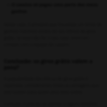
O cassino só pagou uma parte dos meus
ganhos
Nesse caso, é provável que houvesse um limite de
ganhos máximos vindos do seu bônus de giros
grátis. Se esse não for o seu caso, entre em
contato com a equipe do cassino.
Conclusão: os giros grátis valem a
pena?
A popularidade dos bônus de giros grátis é
esperada, considerando todas as vantagens que
eles trazem para quem ama slots online.
Contudo, é preciso se atentar a alguns detalhes