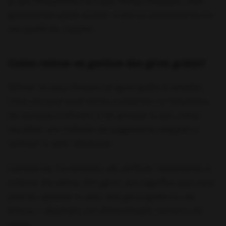
já são frequentes na casa. Nessa situação, você
geralmente pode aceitar o bônus diretamente no
seu perfil do cassino.
Como retirar os ganhos dos giros grátis?
Retirar os seus fundos de giros grátis é simples.
Uma vez que você tenha cumprido os requisitos
de apostas (rollover), é só acessar a sua conta,
escolher um método de pagamento elegível e
solicitar o valor desejado.
Lembre-se, no entanto, de verificar novamente o
rollover da oferta. Em geral, isso significa que será
preciso apostar o valor dos giros grátis ou do
bônus + depósito um determinado número de
vezes.