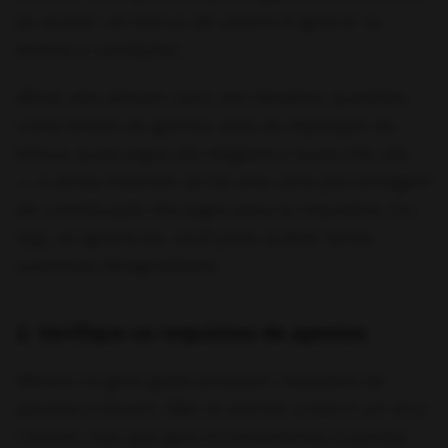
ao aceitar um bônus de cassino é ignorar os
termos e condições.
Afinal, eles deixam claro, em detalhes, questões
como limites de ganhos, data de expiração do
bônus, quais jogos são elegíveis e quais não são
— e ainda mostram se há uma certa porcentagem
de contribuição dos jogos para os requisitos. Ou
seja, ao ignorá-los, você pode acabar tendo
surpresas desagradáveis.
2. Verifique os requisitos de apostas
Mesmo os giros grátis possuem requisitos de
apostas (rollover). Não se atentar a eles é um erro
comum, mas que gera inconvenientes e perdas.