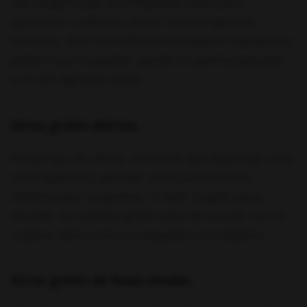
não exigem que você deposite nada para
aproveitar a oferta e retirar os seus ganhos.
Contudo, eles normalmente possuem requisitos e
pedem que o jogador aposte os ganhos gerados
com ele algumas vezes.
Giros grátis diários
Nesse tipo de oferta, você tem que depositar uma
certa quantia e apostar uma quantia X até
desbloquear os ganhos. O valor exigido para
receber as rodadas grátis varia de acordo com o
cassino, bem como os requisitos necessários.
Giros grátis de boas-vindas