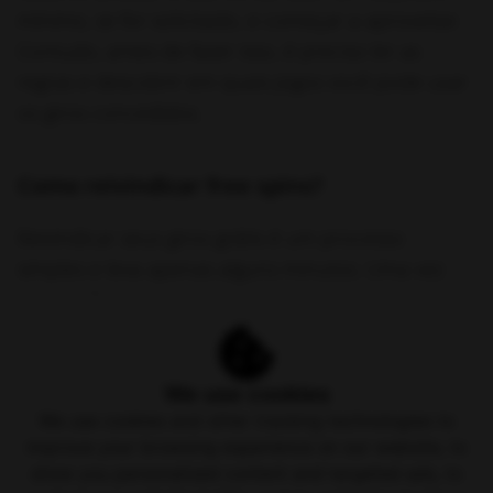
mínimo, se for solicitado, e começar a aproveitar.
Contudo, antes de fazer isso, é preciso ler as
regras e descobrir em quais jogos você pode usar
os giros concedidos.
Como reivindicar free spins?
Reivindicar seus giros grátis é um processo
simples e leva apenas alguns minutos. Uma vez
que você já tenha pesquisado bastante e
escolhido o cassino online que melhor atenda às
suas preferências, é só clicar na página de
promoções e ver qual oferta você deseja solicitar.
We use cookies
We use cookies and other tracking technologies to
Feito isso, siga o passo a passo:
improve your browsing experience on our website, to
show you personalized content and targeted ads, to