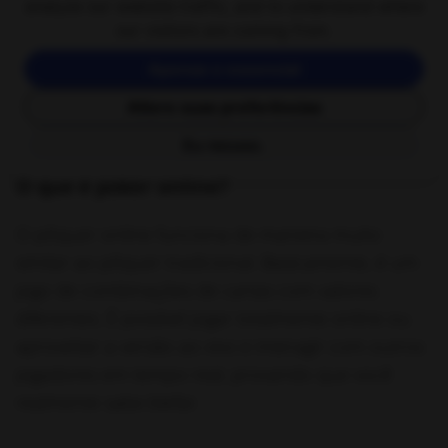
analyze our website traffic, and to understand where
our visitors are coming from.
O poker é um dos jogos de cassino de cartas mais
populares da história. Quase todo brasileiro já
Apenas o essencial
conhece a versão física do jogo, mas o
poker
Altere suas preferências
online
é ainda melhor!
Eu recuso.
O que é poker online?
O pôquer online funciona de maneira muito
similar ao pôquer tradicional. Basicamente, é um
jogo de combinações de cartas com valores
diferentes. É possível jogar totalmente online ou
aproveitar a versão ao vivo e interagir com outros
jogadores em tempo real, provando que você
realmente sabe blefar.