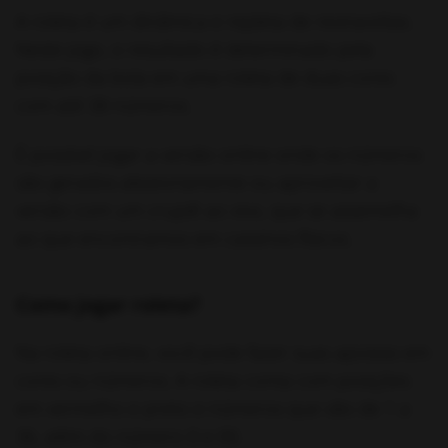
A roleta é um dinâmica e repleta de reviravoltas.
Neste jogo, o resultado é determinado pela
posição da bola em uma roleta de duas cores
com até 38 números.
É possível jogar a versão online onde os números
são gerados aleatoriamente ou aproveitar a
versão com um crupiê ao vivo, que se assemelha
ao que encontramos em cassinos físicos.
Como jogar roleta?
Na roleta online, você pode fazer suas apostas em
cores ou números. A roleta conta com posições
em vermelho e preto e números que vão de 1 a
36, além do número 0 e 00.