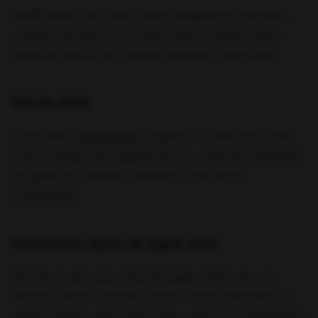
Verificamos recursos como Megaways, jackpots,
compra de bônus e muito mais. E todos esses
detalhes estão em nossas análises completas.
Novos slots
Todo mês,
novos slots
surgem no mercado para
tirar o fôlego dos jogadores. E a cada lançamento,
os gráficos e efeitos sonoros ficam mais
inovadores.
Diferentes tipos de jogos slots
Decidir quais caça-níqueis jogar pode ser um
desafio. Afinal, existem muitos tipos diferentes e
vários termos para descrever cada funcionalidade.