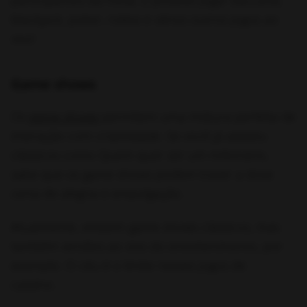
blackjack, poker, roleta e vários outros jogos ao
vivo!
Game shows
Os
game shows
permitem uma mistura perfeita de
interação com criatividade. Se você já assistiu
clássicos como Quem quer ser um milionário,
sabe que os game shows podem trazer a dose
certa de alegria e empolgação.
Atualmente, existem game shows clássicos, mas
também versões ao vivo do entretenimento, por
exemplo. O céu é o limite nesses jogos de
cassino.