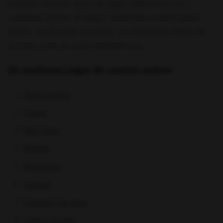
Existem muitos tipos de jogos diferentes em
cassinos online. A seguir, listamos os principais.
Assim, você pode escolher os melhores deles de
acordo com as suas preferências.
Os melhores jogos de cassino online:
Slots online
Poker
Baccarat
Roleta
Blackjack
Dados
Cassino ao vivo
Game shows