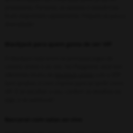
provedores. Portanto, as apostas e sequências
ficam disponíveis rapidamente. Prepare-se para a
diversidade!
Blackjack para quem gosta de ser VIP
O blackjack está entre os principais jogos de
cassino online e ao vivo. No Playgrand, você tem
diferentes títulos de
blackjack online
com o RTP
bem atrativo, e com charme para se sentir como
VIP. É só escolher o seu, conferir os detalhes do
jogo, e se aventurar!
Baccarat com salas ao vivo