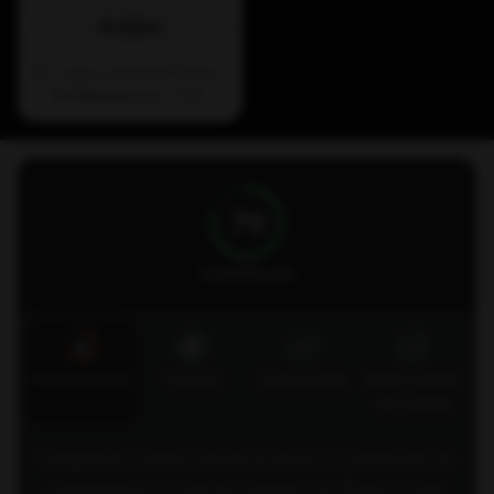
Análise
18+ | Jogue responsavelmente |
Gambleaware.org
| Este
cassino está operando no Brasil.
Informações sobre jogos e
pagamento estão disponíveis
aqui. Aplicam-se termos e
condições gerais. |
Regras e
79
condições se aplicam
Classificação
Popularidade
Termos
Usabilidade
Atendimento
ao Cliente
Playgrand Casino ainda é pouco conhecido se
comparado a outros cassino no Brasil e, por