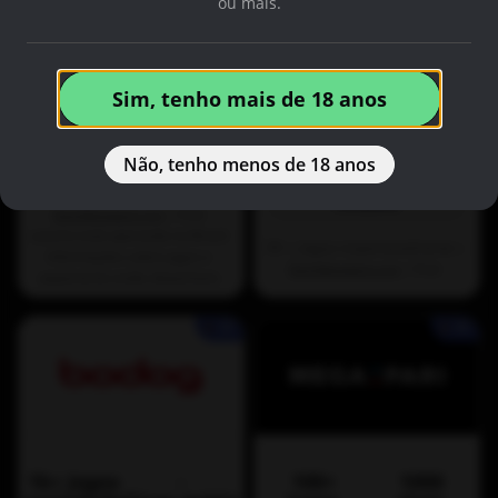
ou mais.
7k+ jogos
-
1k+ Jogos
variedade
Giros grátis
Variadade
-
Giros grátis
Para o cassino
Sim, tenho mais de 18 anos
Para o cassino
Análise
Não, tenho menos de 18 anos
18+ | Jogue responsavelmente |
Análise
Gambleaware.org
| Este
cassino está operando no Brasil.
18+ | Jogue responsavelmente |
Informações sobre jogos e
Gambleaware.org
| Este
pagamento estão disponíveis
cassino está operando no Brasil.
aqui. Aplicam-se termos e
Informações sobre jogos e
condições gerais. |
Regras e
95
95
pagamento estão disponíveis
condições se aplicam
aqui. Aplicam-se termos e
condições gerais. |
Regras e
condições se aplicam
1k+ Jogos
-
100+
1000