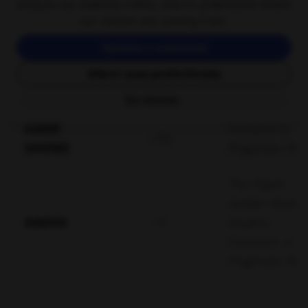
analyze our website traffic, and to understand where
BACARÁ
+8
Pragmatic Play
our visitors are coming from.
e Switch
Apenas o essencial
JOGOS AO
Evolution e
Altere suas preferências
+20
VIVO
Pragmatic Play
Eu recuso.
GAME
Evolution e
+10
SHOWS
Pragmatic Play
The Player,
Golden Rock
DADOS
+7
Studios,
Evolution e
Pragmatic Play