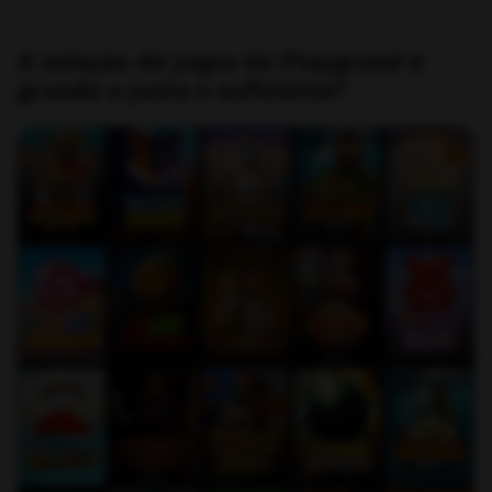
A seleção de jogos do Playgrand é
grande e justa o suficiente?