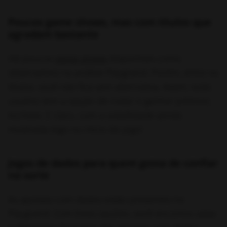
Poucos game shows, mas com títulos que
agradam bastante
Há poucos
game shows
disponíveis como
observamos na análise Playgrand. Porém, entre os
títulos, você não fica sem alternativa. Assim, todo
usuário tem a opção de rodar e ganhar prêmios
incríveis. E claro, com a volatilidade sendo
mostrada logo no início do jogo!
Jogos de dados para quem gosta de confiar
na sorte
As apostas com dados estão presentes no
Playgrand. Com boas opções, você encontra salas