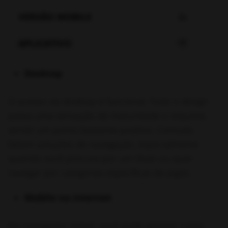
VERSÃO MOBILE
👍
APLICATIVO
👎
Desktop
O acesso via desktop é funcional. Todo o design
passa uma sensação de maturidade e requinte,
sendo um ponto bastante positivo. Contudo,
faltam soluções de navegação, especialmente
quando você procura por um título ou quer
navegar por categorias específicas de jogos.
Mobile na internet
No navegador móvel, você pode apostar como