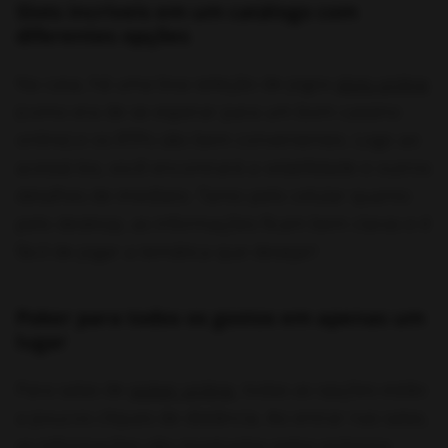
Slots incríveis em um catálogo com
diferentes opções
Na casa, há uma boa seleção de jogos
slots online
(como era de se esperar para um bom cassino
online) e os RTPs são bem convenientes. Logo ao
acessá-los, você encontrará a volatilidade e outros
detalhes de imediato. Tanto pelo celular quanto
pelo desktop, as informações ficam bem claras e é
fácil de jogar a temática que desejar!
Poker para todos os gostos em apenas um
lugar
Para salas de
poker online
, todas as opções estão
a poucos cliques de distância. Ao entrar nas salas,
as informações são mostradas pelos próprios