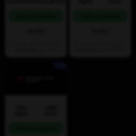
variedade
Giros grátis
Jogos
slots
Para o cassino
Para o cassino
Análise
Análise
18+ | Jogue responsavelmente |
18+ | Jogue responsavelmente |
Gambleaware.org
| Este
Gambleaware.org
| Depósito
cassino está operando no Brasil.
mínimo: R$5. Rollover: 35x. |
Informações sobre jogos e
Regras e condições se aplicam
95
pagamento estão disponíveis
aqui. Aplicam-se termos e
condições gerais. |
Regras e
condições se aplicam
100+
1000
Jogos
slots
Para o cassino