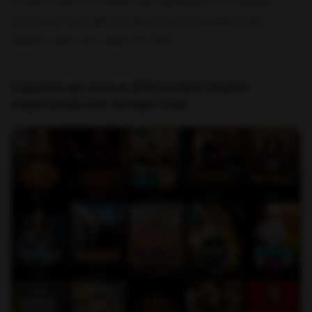
e diferentes formatos das apostas com dados.
Inclusive, há jogos online com a temática de
dados, sem ser salas ao vivo!
Cassino ao vivo e diferentes títulos
esperando em tempo real