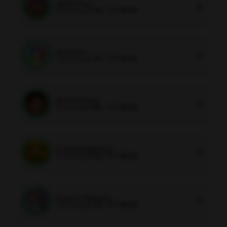
Apollo Pays
Classificação
94
| RTP
96.6%
Starburst
Classificação
93
| RTP
96.1%
Book of Dead
Classificação
93
| RTP
96.2%
5 Lions Megaways
Classificação
93
| RTP
96.5%
Gates of Olympus
Classificação
93
| RTP
96.5%