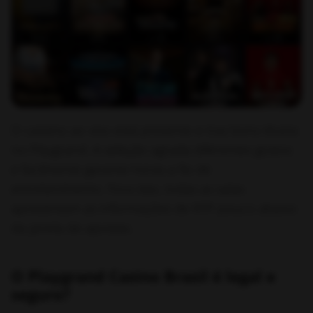
O cassino ao vivo está presente e traz bons títulos
no Playgrand. A seleção agrada diferentes gostos
e facilmente garante horas a fio de
entretenimento. Fora isso, todas as salas
apresentam as informações de RTP pouco abaixo
da janela de apostas.
O Playgrand Casino Brasil é legal e
seguro?