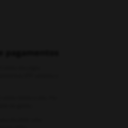
de pagamentos
 tanto dos jogos
lataformas RTP variados e
m entre médio e alto. Por
dade de ganho.
para escolher uma
lhores RTPs: