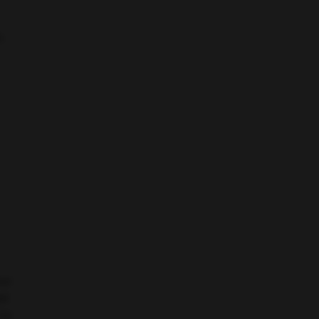
e.
our
ed
 to