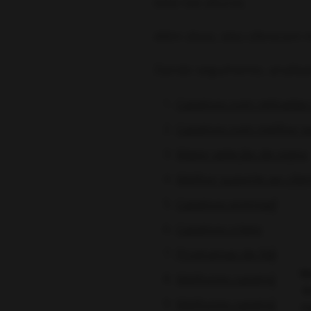
está nas alturas.
Além disso, eles oferecem 
Dando seguimento, analisam
Cassinos com retiradas
Cassinos com melhor 
Maior seleção de jogos
Melhor suporte ao clie
Cassinos premiados
Cassinos cripto
Programas de fidelidad
We
Melhores cassinos nov
b
Melhores cassinos para
co