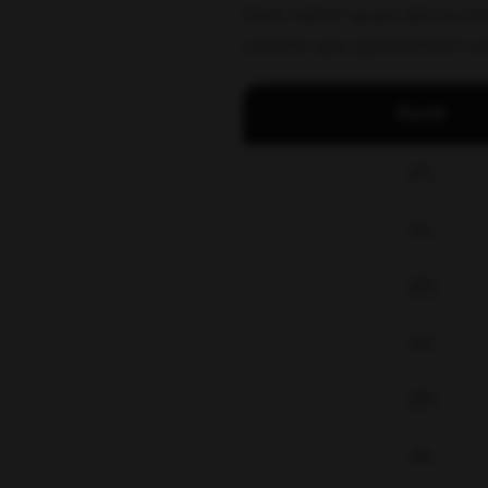
Quer saber quais são os me
cassino que apresentam um 
Rank
#1
#2
#3
#4
#5
#6