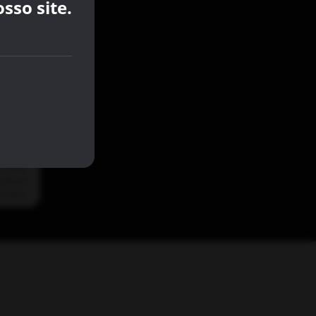
sso site.
1000
lots
o
te |
| Este
ando no
s sobre
o estão
Aplicam-
ições
s e
licam