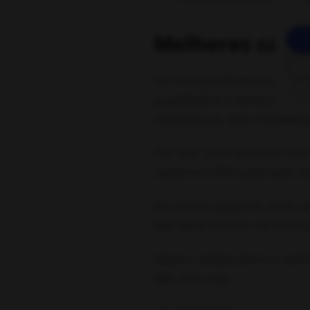
Melhores cassi
Um dos parâmetros que uti
qualidade é o tempo de pro
importância, pois impacta 
Por isso, para que este tip
cassinos online precisam se
Em outras palavras, toda ve
isso deve ocorrer de forma
Abaixo, destacamos o ranki
48h. São eles: