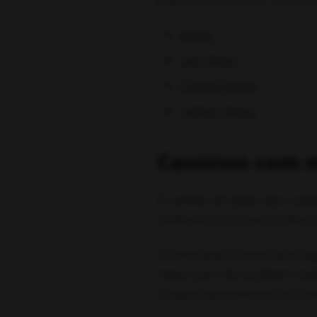
Rivalo
Leo Vegas
Casino Friday
Vulkan Vegas
Cassinos com m
A cartela de jogos dos cass
melhores cassinos do Brasil
A variedade é tanta que algu
mesa que não acabam mais. 
independentemente de sere