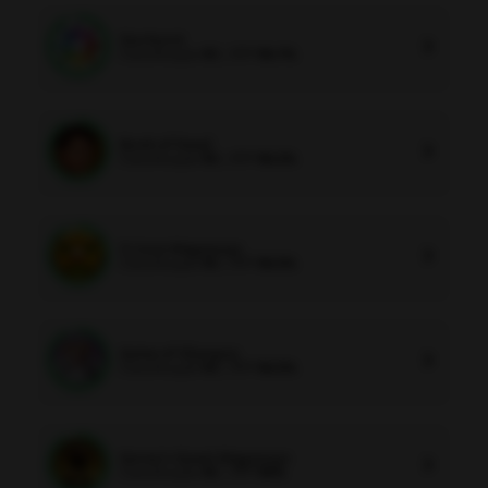
Starburst
Classificação
93
| RTP
96.1%
Book of Dead
Classificação
93
| RTP
96.2%
5 Lions Megaways
Classificação
93
| RTP
96.5%
Gates of Olympus
Classificação
93
| RTP
96.5%
Gonzo’s Quest Megaways
Classificação
92
| RTP
96%