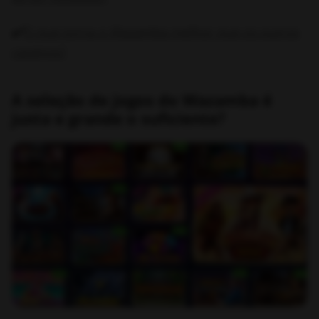
✔️
O que torna o Wazamba melhor que os outros
cassinos?
A seleção de jogos do Wazamba é
justa e grande o suficiente?