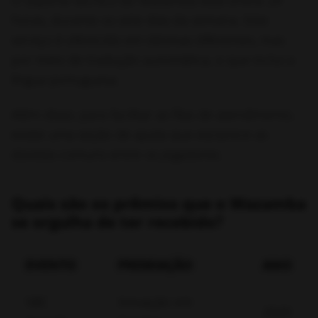
O suporte técnico do Wazamba está online 24
horas, durante os sete dias da semana. Este
serviço é oferecido em idiomas diferentes, mas
por meio de tradução automática, o que inclui a
língua portuguesa.
Além disso, para facilitar as filas de atendimento,
existe uma seção de ajuda que esclarece as
dúvidas comuns entre os jogadores.
Quais são os prêmios que o Wazamba
se orgulha de ter recebido?
EVENTO
PREMIAÇÃO
ANO
SBC
Inovação em
2020