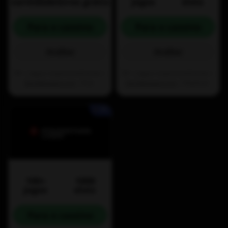
variedade
Giros grátis
Jogos
slots
Para o cassino
Para o cassino
Análise
Análise
18+ | Jogue responsavelmente |
18+ | Jogue responsavelmente |
Gambleaware.org
| Este
Gambleaware.org
| Depósito
cassino está operando no Brasil.
mínimo: R$5. Rollover: 35x. |
Informações sobre jogos e
Regras e condições se aplicam
95
pagamento estão disponíveis
aqui. Aplicam-se termos e
condições gerais. |
Regras e
condições se aplicam
100+
1000
Jogos
slots
Para o cassino