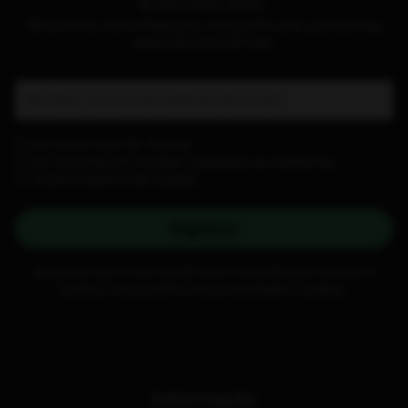
& the Latest Deals.
We promise not to flood your inbox with junk, just exciting
deals that you will love.
Eu tenho mais de 18 anos.
Eu concordo em receber novidades de marketing.
Aceito a política de cookies.
Registrar
Ao enviar-nos o seu e-mail, você concorda que revisou e
aceitou nossa política de privacidade e cookies.
Informação