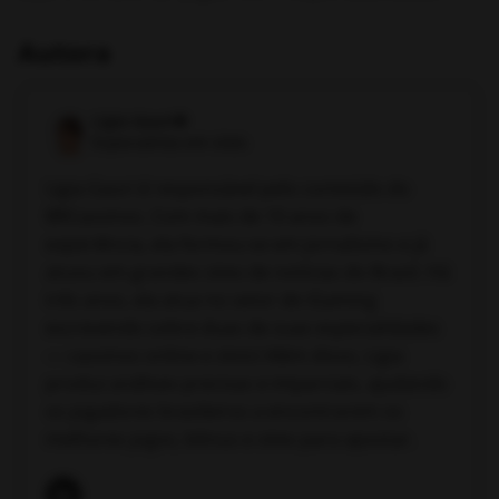
Autora
Ligia Gauri
Especialista em slots
Ligia Gauri é responsável pelo conteúdo do
BRCassinos. Com mais de 10 anos de
experiência, ela formou-se em jornalismo e já
atuou em grandes sites de notícias do Brasil. Há
três anos, ela atua no setor de iGaming
escrevendo sobre duas de suas especialidades
— cassinos online e slots! Além disso, Ligia
produz análises precisas e imparciais, ajudando
os jogadores brasileiros a encontrarem os
melhores jogos, bônus e sites para apostar.