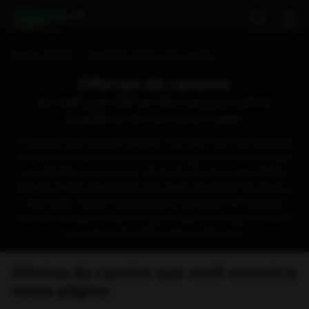
Página Inicial
Melhores bônus de cassino
Ofertas de cassino
As melhores ofertas dos cassinos online
brasileiros em um único lugar!
A internet está cheia de opções, mas aqui você vai encontrar
as melhores ofertas de cassino reunidas em um único lugar
para facilitar a sua busca. Gosta de torneios? Aqui temos!
Prefere ofertas específicos para datas especias? Seu lugar é
aqui! Quer conferir as promoções especiais de Carnaval,
Páscoa, Halloween, Black Friday e Natal? Acho que já sabe a
resposta, certo? Sim, temos tudo aqui!
Ofertas de cassino que você encontra
nessa página