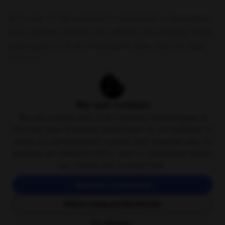
Já no dia 31 de outubro é celebrado o Halloween
nos cassinos online com ofertas de arrepiar! Aliás,
para quem é fã de Halloween slots, não há data
melhor!
Assim como as demais promoções de cassino, o
data não é comemorada apenas em um único
We use cookies
dia, mas sim ao longo de 5 dias promocionais.
We use cookies and other tracking technologies to
improve your browsing experience on our website, to
show you personalized content and targeted ads, to
Ofertas de Black Friday
analyze our website traffic, and to understand where
our visitors are coming from.
Black Friday nos cassinos? Sem defeitos! Seguindo
o calendário de ofertas especiais, em novembro
Apenas o essencial
acontece a Black Friday nos cassinos e,
Altere suas preferências
geralmente, há exclusivos para o período.
Eu recuso.