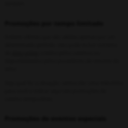
também.
Promoções por tempo limitado
Existem ofertas que são válidas apenas por um
determinado período. Isso pode incluir torneios
de
slots online
criados pelos cassinos ou
disponibilizados pelos provedores de renome do
setor.
Seja qual for a situação, vamos dar uma mãozinha
para você e indicar aqui tais promoções de
cassino temporárias.
Promoções de eventos especiais