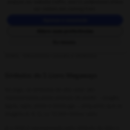
analyze our website traffic, and to understand where
our visitors are coming from.
7 opções de escolha para as rodadas grátis
Apenas o essencial
Sem dúvidas, o 5 Lions Megaways sabe como
Altere suas preferências
deixar a jogabilidade mais interessante,
Eu recuso.
especialmente quando se trada das Rodadas
Grátis, mecanismo cascata e símbolos
Símbolos do 5 Lions Megaways
No jogo, os símbolos de alto valor são
representados pelos animais de poder – dragão,
águia, sapo, peixe e tartaruga –, enquanto que as
imagens A, K, Q, J e 10 têm menor valor.
Já o Wild é representado pelo símbolo do leão e