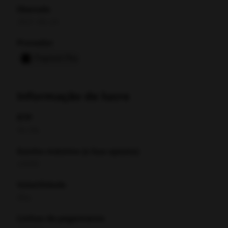
liberado
2021-06-24
Provedor
Pragmatic Play
Informação de lucro
RTP
96.5%
Ganho máximo (x Sua aposta)
x5000
Volatilidade
Alta
Linhas de pagamento