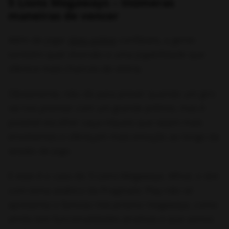
5 Lions Megaways – Inúmeras
maneiras de vencer
Além de jogar
slots online
confiáveis, a gente
também quer diversão e uma jogabilidade que
oferece mais chances de vitória.
Obviamente, não dá para prever quando um giro
vai nos premiar com um grande prêmio, mas é
possível escolher caça-níqueis que sejam mais
envolventes e ofereçam mais emoção ao longo da
sessão de jogo.
E esse é o caso do 5 Lions Megaways. Afinal, o slot
com tema asiático da Pragmatic Play não só
apresenta o famoso mecanismo megaways, como
ainda tem funcionalidades atrativas e que vamos