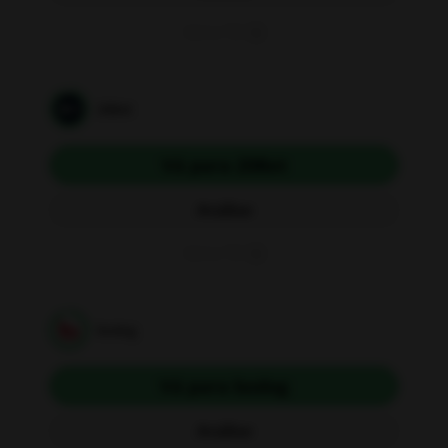
Aplicar T&C
20Bet
Vá para 20Bet
Análise
Aplicar T&C
bodog
Vá para bodog
Análise