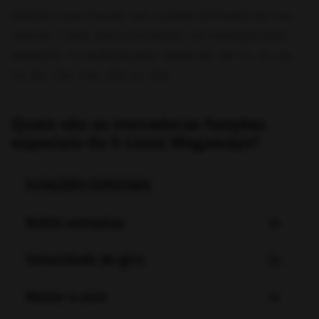
Sempre que houver um combo formado por ao
menos 1 wild, será concedido um multiplicador
aleatório. O multiplicador pode ser de 1x, 2x, 3x,
5x, 8x, 10x, 15x, 30x ou 40x.
Quais são as inovadoras funções
especiais do 5 Lions Megaways?
FUNÇÕES
ESPECIAIS
Botão autoplay
👍
Velocidade de giro
👍
Mutar o som
👍