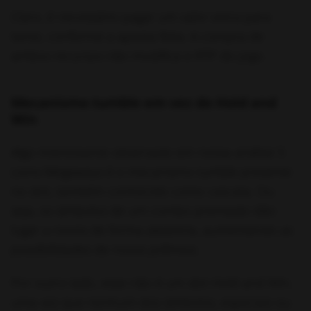
Claro, é necessário pagar um valor extra para
tanto, conforme a aposta feita. A compra de
ambos recursos não modifica o RTP do jogo.
Mecanismo tumble em vez do Hold and
Win
Algo interessante observado em nossa análise 5
Lions Megaways é o mecanismo tumble presente
no slot, também conhecido como cascata. Ou
seja, os símbolos de um combo premiado dão
lugar a novos de forma aleatória, aumentando as
possibilidades de novos prêmios.
Por outro lado, esse não é um slot Hold and Win,
uma vez que nenhum dos símbolos, especiais ou