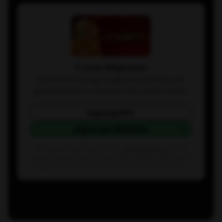
5 Lions Megaways
Experimente o jogo e jogue a demonstração
gratuitamente ou encontre um cassino online.
Jogue grátis
Jogue por dinheiro
18+ | Jogue responsavelmente|
Gambleaware.org
| Este
cassino está operando no Brasil. Informações sobre jogos e
pagamento estão disponíveis aqui. Aplicam-se termos e
condições gerais.|
Regras e condições se aplicam