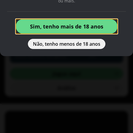
ou mais.
Classificação
3
0.2
200704
6
Sim, tenho mais de 18 anos
Número de
Aposta
Linhas de
Bobinas
bobinas
mínima
pagamento
Não, tenho menos de 18 anos
x5000
96.5%
Ganho máximo (x Sua aposta)
RTP
Jogue aqui
Análise