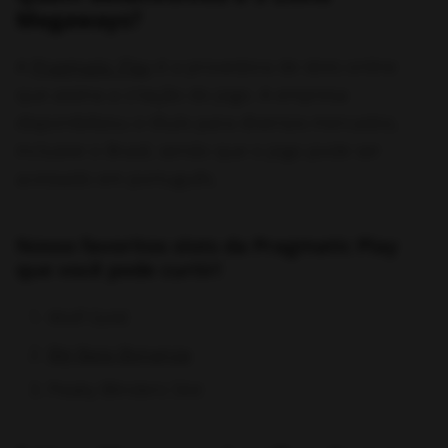
Megaways?
A
Pragmatic Play
é a provedora de slots online
que assina a criação do jogo. A empresa
disponibilizou o título para diversos mercados,
inclusive o Brasil, sendo que o jogo pode ser
acessado em português.
Nosso favoritos slots da Pragmatic Play
que você pode curtir!
Wolf Gold
Big Bass Bonanza
Peaky Blinders Slot