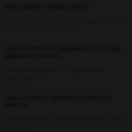
Posso ganhar rodadas grátis?
Sim. Elas são ativadas quando o jogador combina
mais de três símbolos bônus.
Quantas linhas de pagamentos o 5 Lions
Megaways oferece?
Este jogo trabalha com 117.649 linhas de
pagamento.
Qual o limite de ganhos que este slot
oferece?
Você pode ganhar no máximo 5.000 vezes o valor
apostado.