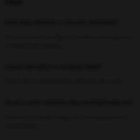
FAQs
Este jogo oferece o recurso autoplay?
Sim. Você pode configurar os valores das apostas
e número de rodadas.
Como identifico o símbolo Wild?
Este ícone é representado pelo leão dourado.
Qual o valor máximo dos multiplicadores?
Este recurso pode multiplicar os resultados em
até 40 vezes.