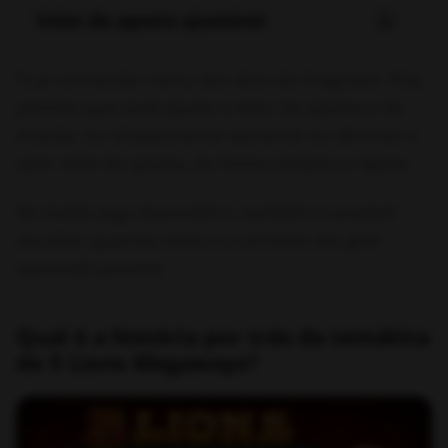
Valor da aposta ajustável
👍
O já conhecido menu dos slots da Pragmatic Play
permite que você ajuste o valor da aposta e da
moeda, ou simplesmente aumente ou diminue o
valor total da aposta, de forma simples e rápida.
No botão Jogo Automático, também é possível
escolher quantas vezes os carretéis vão girar
automaticamente.
Qual é a história por trás da temática
do 5 Lions Megaways?