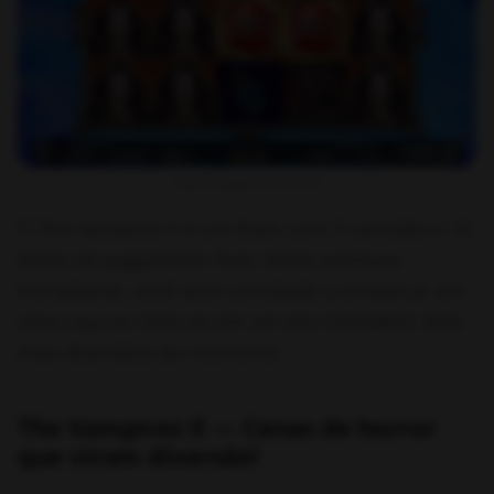
Reprodução/Endorphina
O The Vampires II é um título com 5 carretéis e 10
linhas de pagamento fixas. Nesta aventura
horripilante, você será convidado a embarcar em
uma caça ao Drácula em um dos halloween slots
mais divertidos do momento.
The Vampires II — Cenas de horror
que viram diversão!