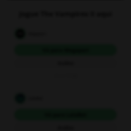
Jogue The Vampires II aqui
Megapari
Vá para Megapari
Análise
Aplicar T&C
LalaBet
Vá para LalaBet
Análise