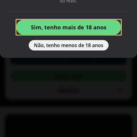
ou mais.
Classificação
3
0.1
10
5
Sim, tenho mais de 18 anos
Número de
Aposta
Linhas de
Bobinas
bobinas
mínima
pagamento
Não, tenho menos de 18 anos
x3000
96.1%
Ganho máximo (x Sua aposta)
RTP
Jogue aqui
Análise