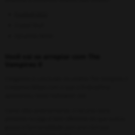
Football:2022
Crystal Skull
Dynamite Miner
Você vai se arrepiar com The
Vampires II
Chegamos à conclusão da análise The Vampires II
e estamos felizes com o que a Endorphina
apresentou neste Halloween slot.
Como visto anteriormente, o recurso extra
presente no jogo é bem diferente do que outros
graças à funcionalidade
pick and click
que