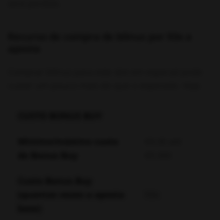
será perdido.
Recurso de compra de bônus por 93x a
aposta
Comprar bônus para este slot em especial pode
custar um pouco mais do que o esperado. Veja:
CUSTO BONUS BUY
Mínimo/máximo custo
€9,30 até
do Bonus Buy
€9.300
Custo Bonus Buy
(quantas vezes a aposta
93x
base)