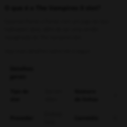
O que é o The Vampires II slot?
Estamos frente a frente com um jogo do tipo
halloween slots, além de ser uma versão
repaginada do The Vampires slot.
Veja mais detalhes sobre ele a seguir:
Detalhes
gerais
Tipo de
Slot em
Número
3
slot
vídeo
de linhas
Endorp
Provedor
Carretéis
5
hina