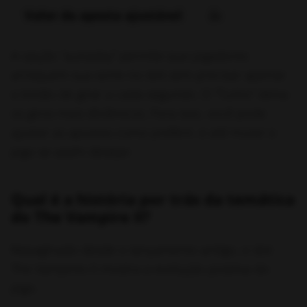
Valor da aposta ajustável
👍
A opção “autoplay” permite que jogadores
arrisquem sua sorte no slot sem precisar apertar
o botão de girar a cada segundo. O “Turbo” deixa
os giros mais dinâmicos. Fora isso, você pode
ajustar as apostas como preferir, e até mutar o
jogo se assim desejar.
Qual é a história por trás da temática
do The Vampire II?
Repaginado desde o lançamento antigo, o slot
The Vampires II mostra a evolução positiva do
jogo.