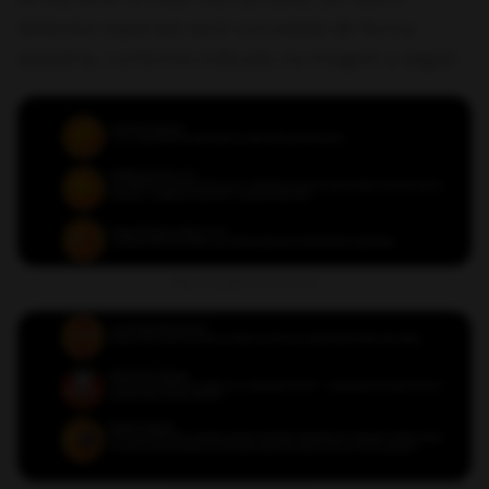
símbolos especiais será concedido de forma
aleatória, conforme indicado na imagem a seguir:
Reprodução/Endorphina