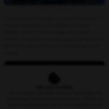
Reprodução/Endorphina
Os símbolos encontrados no slot The Vampires II
incluem Wilds (esfera de sangue) e Scatters
(caixão). Outros ícones do jogo são a poção, o
revólver, o martelo e diversas figuras de vampiros
(femininas e masculinas) que remetem ao título
original.
We use cookies
We use cookies and other tracking technologies to
improve your browsing experience on our website, to
show you personalized content and targeted ads, to