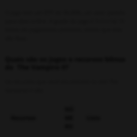
O jogo tem um RTP de 96,06%, um valor padrão
para slots online. A grade do jogo é 5×3 e há 10
linhas de pagamento possíveis, sendo que elas
são fixas.
Quais são os jogos e recursos bônus
do The Vampire II?
Os recursos que você encontrará no slot The
Vampires II são:
NÚ
Recursos
ME
Lista
RO