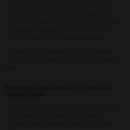
Os túmulos nada mais são do que um recurso
conhecido como
pick and click
, ou seja, você
escolhe uma opção e clica nela. No caso do jogo
em questão, o jogador deve escolher um dos
túmulos na tela da funcionalidade especial.
Em seguida, será revelado um dos 6 símbolos
extras que vão aparecer ao longo das rodadas
grátis.
Mecanismo Hold and Win – apenas nas
rodadas grátis
O mecanismo Hold and Win é aplicado apenas
para o símbolo wild especial que pode ser
concedido aleatoriamente antes das rodadas