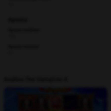
10
Aposta
Aposta máxima
100
Aposta mínima
0.1
Análise The Vampires II