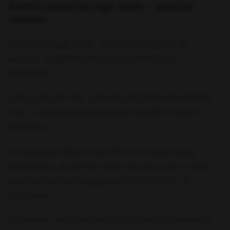
Evento especial jogo base – apostar
vitórias
Durante o jogo base, você terá a opção de
apostar os ganhos de cada combinação
premiada.
Caso opte por ela, uma tela especial será aberta
com 1 carta para aberta (do crupiê) e outras 4
fechadas.
Em seguida, deverá escolher uma das cartas
fechadas e, se ela for maior do que a do crupiê,
você ganha e prossegue até no máximo 10
tentativas.
Se perder, seus ganhos com o combo premiado