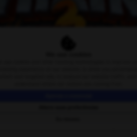
We use cookies
 use cookies and other tracking technologies to improve y
rowsing experience on our website, to show you personaliz
ntent and targeted ads, to analyze our website traffic, and
 Train 3, lançado em setembro do ano passado, agora está disponível no site do 
understand where our visitors are coming from.
Apenas o essencial
cias da Relax Gaming
Altere suas preferências
 parceria com a bet365, outra grande notícia da Rela
Eu recuso.
Drop Jackpot do provedor concedeu o 6º Mega prêmio,