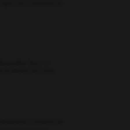
 jogos com a assinatura da
slots online
. Agora, os
 do Bet365, tais como:
icativamente a presença da
para a empresa como