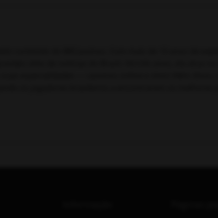
 pelo conteúdo do BRCassinos. Com mais de 10 anos de expe
randes sites de notícias do Brasil. Há três anos, ela atua n
uas especialidades — cassinos online e slots! Além disso, 
dando os jogadores brasileiros a encontrarem os melhores j
Informação
Páginas po