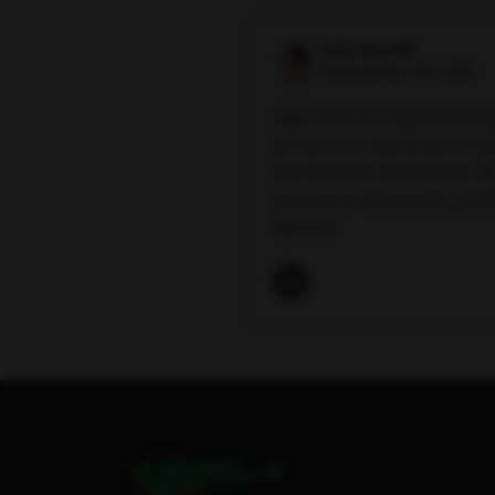
Ligia Gauri
Especialista em slots
Ligia Gauri é responsável
jornalismo e já atuou em g
escrevendo sobre duas de s
precisas e imparciais, aju
apostar.