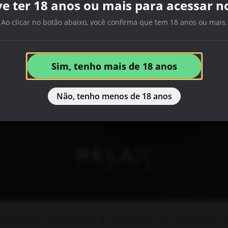
e ter 18 anos ou mais para acessar no
Ao clicar no botão abaixo, você confirma que tem 18 anos ou mais.
Sim, tenho mais de 18 anos
Não, tenho menos de 18 anos
acordo de distribuição de conteúdo com o Bet365 e, 