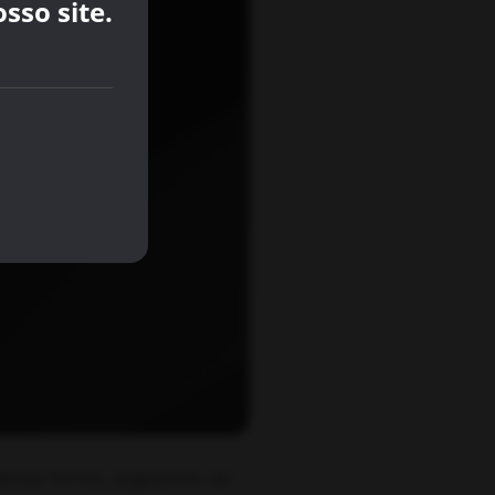
sso site.
dessa forma, jogadores de