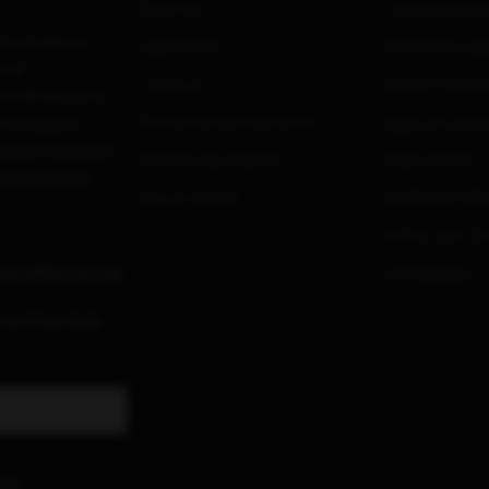
Notícias
Cassinos onli
e os maiores
Sobre nós
Melhores cas
era!
Contato
Novos cassino
o Brasil e no
Política de privacidade
Jogos de cass
tidos para
ssas notícias e
Política de cookies
Slots online
periência de
Mapa do site
Melhores bôn
Bônus sem de
Giros grátis
ive Offers & the
 exciting deals
ng.