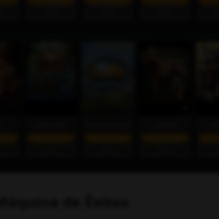
Máquina de Êxitos