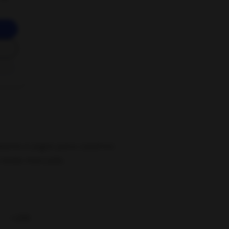
wares e jogos para cassinos
 neste mercado.
+200