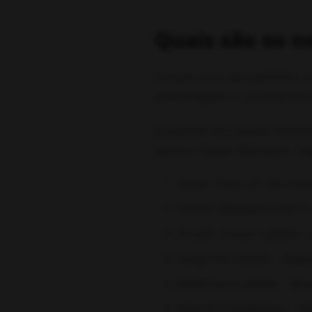
Quais são os n
O mais novo lançamento, ma
personagens e característi
É possível encontrar refer
lançou Classic Blackjack. 
Super Stars (27 de outu
Classic Blackjack (2021
Druids’ Dream (2020) – 
Long Pao (2020) – dispo
Wilderland (2020) – dis
King of 3 Kingdoms – di