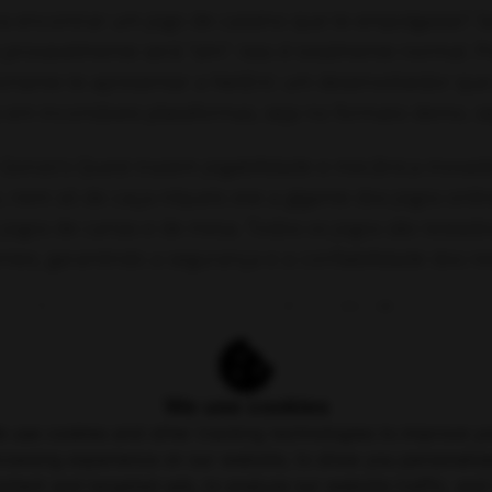
ara encontrar um jogo de cassino que te empolgasse? Se
provavelmente será “sim”. Isso é totalmente normal. Po
rtante te apresentar a NetEnt: um desenvolvedor que 
s em incontáveis plataformas, seja no formato demo, se
 Gonzo’s Quest trazem jogabilidade e mecânica inovad
nem só de caça-níqueis vive a gigante dos jogos onli
jogos de cartas e de mesa. Todos os jogos são testados
tes, garantindo a segurança e a confiabilidade dos re
, você conhecerá mais sobre os
jogos NetEnt
, bem co
tenda também porque este desenvolvedor coleciona ta
We use cookies
 use cookies and other tracking technologies to improve y
hecer sobre a NetEnt
rowsing experience on our website, to show you personaliz
ntent and targeted ads, to analyze our website traffic, and