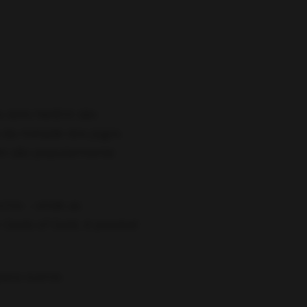
s slots NetEnt são
s da metade dos jogos
bém são popularmente
nche – onde as
ods of Gold, é possível
para outros