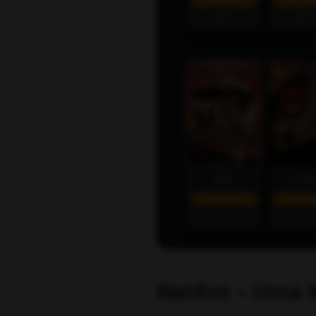
NetEnt – Uma 