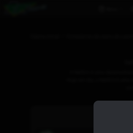
Bônus
Página Inicial
Provedores de jogos de cassi
Sa
A NetEnt é uma desenvolved
Hoje em dia, a NetEnt é uma 
con
c