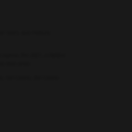
r Stars, que mistura
e outros. Em 2021, a NetEnt
os dois anos:
o, Sol Casino, Zet Casino