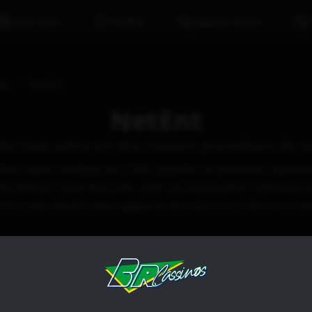
Slots online
Análises
Jogos de cassino
no
NetEnt
NetEnt
iba mais sobre um dos maiores provedores do se
ora sueca, fundada em 1996, quando os primeiros cassino
das líderes neste mercado, além de desenvolver softwares 
fira cada detalhe desta gigante dos cassinos online na anál
aça-níqueis mais populares por NetE