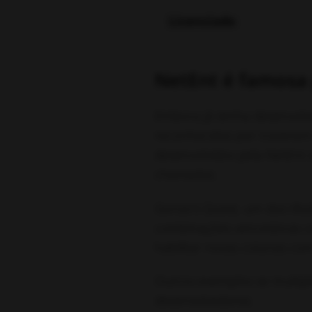
Licenciado
NetEnt é famosa 
Embora já tenha desenvolvid
reconhecidos por trazerem 
desenvolvidos pela NetEnt
chamados.
Gonzo’s Quest, um dos títu
combinações vencedoras ce
habilitar novas colunas com 
Outros exemplos se multipl
desenvolvedores.