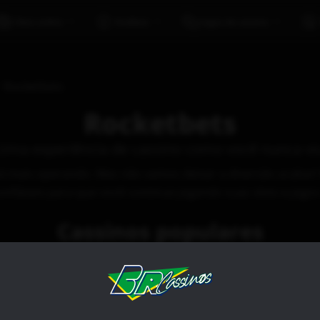
Slots online
Análises
Jogos de cassino
Rocketbets
Rocketbets
Uma experiência de cassino como você nunca vi
tá mais operando. Mas não vamos deixar a diversão acaba
onfiáveis para que você continue jogando suas slots e jogos 
Cassinos populares
95
95
95