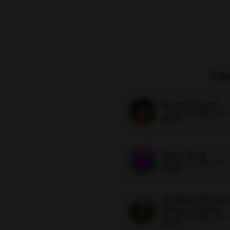
Caç
Book of Dead
Classificação
93
| RTP
96.2%
Sugar Rush
Classificação
91
| RTP
95.5%
Big Bass Bonanz
Keeping it Reel
Classificação
86
| RTP
96.1%