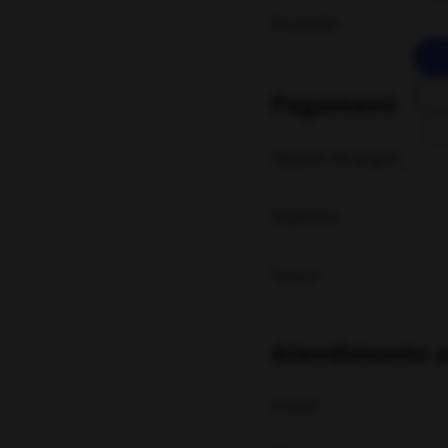
Provedor
Pagamento
Opções de pagamento
Depósito
Saque
Atendimento a
E-mail