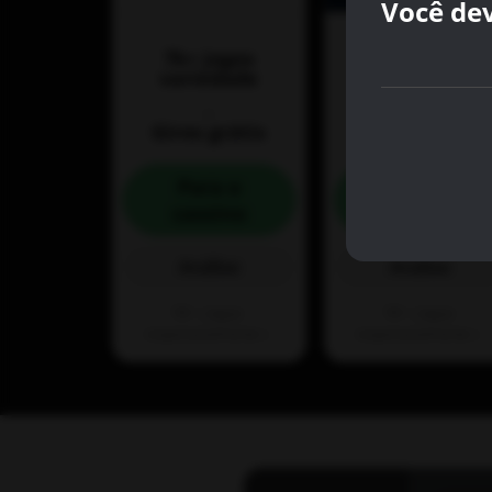
Você dev
7k+ jogos
1k+ Jogos
variedade
Variadade
-
-
Giros grátis
Giros grátis
Para o
Para o
cassino
cassino
Análise
Análise
18+ | Jogue
18+ | Jogue
responsavelmente |
responsavelmente |
Gambleaware.org
| Este
Gambleaware.org
| Est
cassino está operando no
cassino está operando n
Brasil. Informações sobre
Brasil. Informações sobr
jogos e pagamento estão
jogos e pagamento estã
disponíveis aqui. Aplicam-
disponíveis aqui. Aplicam
se termos e condições
se termos e condições
gerais. |
Regras e
gerais. |
Regras e