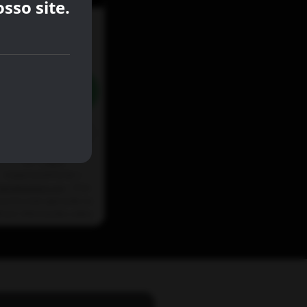
sso site.
100+
1000
Jogos
slots
Para o
cassino
Análise
18+ | Jogue
responsavelmente |
Gambleaware.org
| Este
assino está operando no
rasil. Informações sobre
ogos e pagamento estão
isponíveis aqui. Aplicam-
se termos e condições
gerais. |
Regras e
condições se aplicam