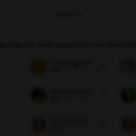
Ler mais
a-níqueis mais populares em Rocket
5 Lions Megaways
Classificação
93
| RTP
96.5%
Big Bass Bonanza
Classificação
87
| RTP
96.7%
a
Carnaval Forever
Classificação
67
| RTP
96.2%