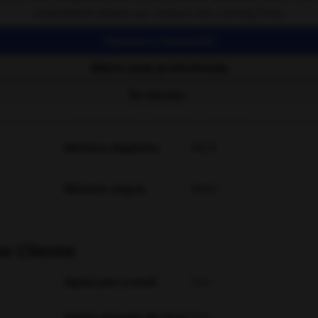
understand where our visitors are coming from.
BetSoft
Play’n GO
Pragmatic Play
Apenas o essencial
Altere suas preferências
Eu recuso.
MasterCard
PIX
VISA
Mínimo depósito
R$25
Mínimo saque
R$50
o Cliente
Apoio por e-mail
Sim
Apoio através de Chat
Sim