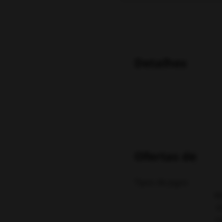
Detalhes
Ofertas de jog
Tipos de jogos
We
b
co