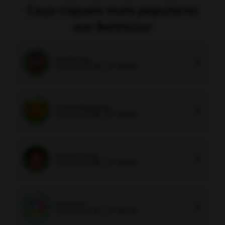
Caça-níqueis mais populares
em BetVictor
Apollo Pays
Classificação
94
| RTP
96.6%
5 Lions Megaways
Classificação
93
| RTP
96.5%
Book of Dead
Classificação
93
| RTP
96.2%
Starburst
Classificação
93
| RTP
96.1%