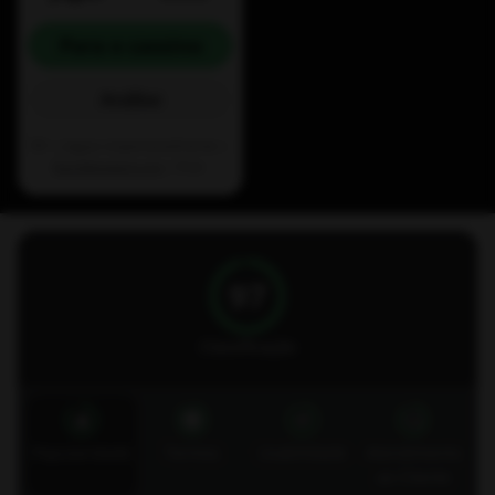
Para o cassino
Análise
18+ | Jogue responsavelmente |
Gambleaware.org
| Este
cassino está operando no Brasil.
Informações sobre jogos e
pagamento estão disponíveis
aqui. Aplicam-se termos e
condições gerais. |
Regras e
97
condições se aplicam
Classificação
Popularidade
Termos
Usabilidade
Atendimento
ao Cliente