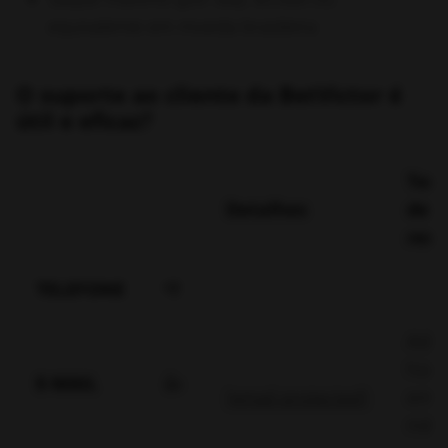
equivalente em moeda brasileira
O suporte ao cliente da BetVictor é
útil e eficaz?
Tem
Detalhes
de
resp
TELEFONE
👎
–
–
Até 
hora
E-MAIL
👍
[email protected]
em
médi