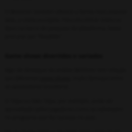
O BetVictor também oferece a forma mais popular
dela, a roleta europeia. Para encontrar todos os
tipos na barra de pesquisa da plataforma, basta
procurar por “Roulette”.
Game shows divertidos e variados
Algo de destaque da análise BetVictor tem relação
aos diferentes
game shows
, muito famosos entre
os apostadores brasileiros.
O Topa ou Não Topa, por exemplo, pode ser
aproveitado pelos jogadores como se estivessem
no programa que fez sucesso no país.
Ele se chama Deal or No Deal. Esses jogos ficam