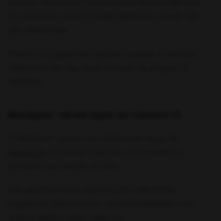
Existem diferentes modalidades desse jogo que
no momento dessa análise BetVictor ainda não
são oferecidas.
Porém, os jogadores podem acessar 3 versões
diferentes do tipo mais famoso de pôquer, o
Hold’Em.
Blackjack: vários tipos do clássico 21
O BetVictor casino tem diferentes tipos de
blackjack
, incluindo mais de um provedor e
também sua versão ao vivo.
Isso garante boas opções para diferentes
jogadores. Basta testar cada modalidade e ver
qual a melhor para cada um.