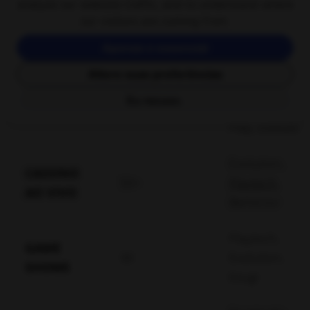
analyze our website traffic, and to understand where
Evolution,
our visitors are coming from.
BetVictor,
BACCARAT
17
Apenas o essencial
Pragmatic
Play
Altere suas preferências
Eu recuso.
Pragmatic
ROLETA
25+
Play, Evolutio
Evolution,
CASSINO
50+
Playtech
,
AO VIVO
BetVictor
Playtech,
GAME
30
Evolution,
SHOWS
Ezugi