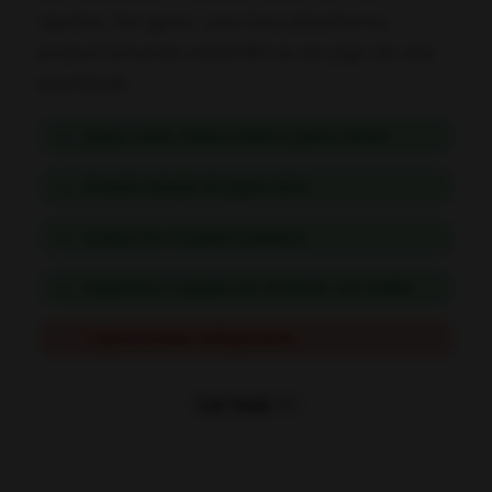
rápidos. Em geral, uma boa plataforma,
proporcionando experiência de jogo de alta
qualidade.
Jogos crash, roleta online e game shows
Grande seleção de jogos slots
Aceita Pix e moeda brasileira
Depósitos e saques em 24 horas, em média
Criptomoedas indisponíveis
Ler mais