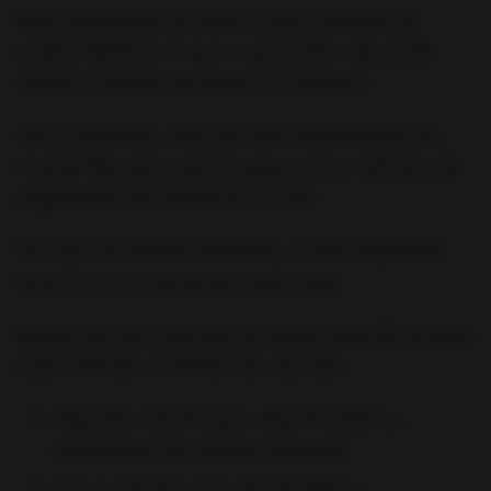
Algo importante de saber e que notamos na
análise BetVictor é que o apostador não pode
alterar a moeda escolhida no cadastro.
Isso é relevante, uma vez que, dependendo da
moeda fiduciária selecionada, certos métodos de
pagamento vão aparecer ou não.
No caso da moeda brasileira, o meio disponível
será Pix e, no momento, nada mais.
Apesar de não informar os limites específicos para
cada método, os limites da casa são:
Depósito máximo (por dia): $10.000 ou
equivalente em moeda brasileira
Saque máximo (por dia): $5.000 ou