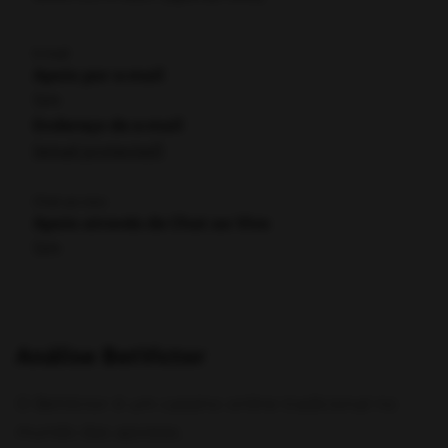
E-mail
Apoio por e-mail
Sim
Endereço de e-mail
[email protected]
Chat ao vivo
Apoio através de Chat ao Vivo
Sim
Análise BetVictor
O BetVictor é um cassino online tradicional no
mundo das apostas.